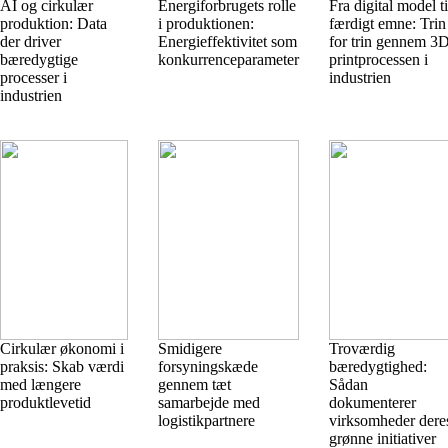
AI og cirkulær
Energiforbrugets rolle
Fra digital model ti
produktion: Data
i produktionen:
færdigt emne: Trin
der driver
Energieffektivitet som
for trin gennem 3
bæredygtige
konkurrenceparameter
printprocessen i
processer i
industrien
industrien
Cirkulær økonomi i
Smidigere
Troværdig
praksis: Skab værdi
forsyningskæde
bæredygtighed:
med længere
gennem tæt
Sådan
produktlevetid
samarbejde med
dokumenterer
logistikpartnere
virksomheder dere
grønne initiativer