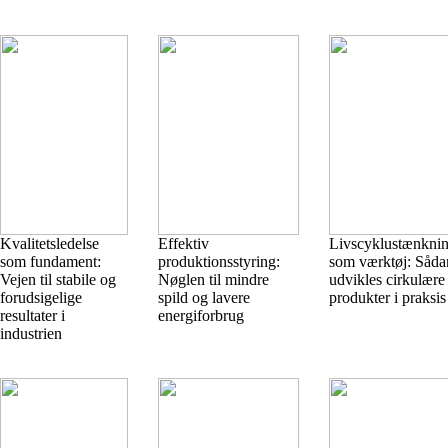
Kvalitetsledelse
Effektiv
Livscyklustænkni
som fundament:
produktionsstyring:
som værktøj: Såda
Vejen til stabile og
Nøglen til mindre
udvikles cirkulære
forudsigelige
spild og lavere
produkter i praksis
resultater i
energiforbrug
industrien