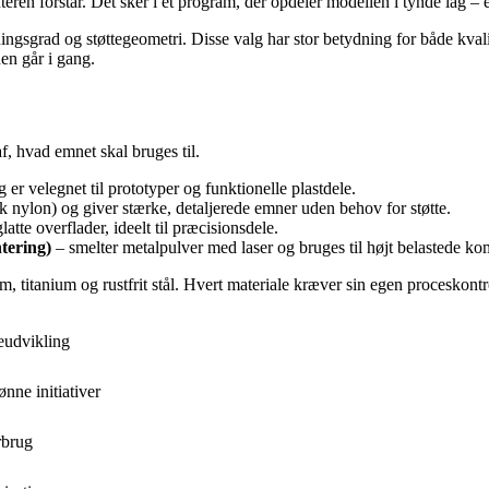
teren forstår. Det sker i et program, der opdeler modellen i tynde lag –
ngsgrad og støttegeometri. Disse valg har stor betydning for både kvalite
en går i gang.
f, hvad emnet skal bruges til.
 er velegnet til prototyper og funktionelle plastdele.
k nylon) og giver stærke, detaljerede emner uden behov for støtte.
atte overflader, ideelt til præcisionsdele.
tering)
– smelter metalpulver med laser og bruges til højt belastede kom
m, titanium og rustfrit stål. Hvert materiale kræver sin egen proceskont
eudvikling
ne initiativer
rbrug