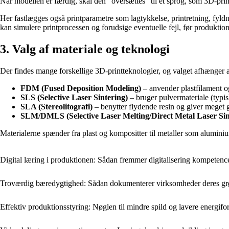
Når modellen er færdig, skal den “oversættes” til et sprog, som 3D-prin
Her fastlægges også printparametre som lagtykkelse, printretning, fyldni
kan simulere printprocessen og forudsige eventuelle fejl, før produktion
3. Valg af materiale og teknologi
Der findes mange forskellige 3D-printteknologier, og valget afhænger a
FDM (Fused Deposition Modeling)
– anvender plastfilament og
SLS (Selective Laser Sintering)
– bruger pulvermateriale (typis
SLA (Stereolitografi)
– benytter flydende resin og giver meget gl
SLM/DMLS (Selective Laser Melting/Direct Metal Laser Sin
Materialerne spænder fra plast og kompositter til metaller som aluminiu
Digital læring i produktionen: Sådan fremmer digitalisering kompetenc
Troværdig bæredygtighed: Sådan dokumenterer virksomheder deres grøn
Effektiv produktionsstyring: Nøglen til mindre spild og lavere energifo