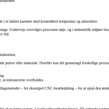
nisationen
 ofte i et lukket kammer med kontrolleret temperatur og atmosfære.
re dage. Undervejs overvåges processen nøje, og i industrielle miljøer bru
r fejl.
industrien.
nde pulver eller materiale. Derefter kan det gennemgå forskellige proce
ng.
, at tolerancerne overholdes.
tillingsmetoder – for eksempel CNC-bearbejdning – for at opnå den øns
l af et større system. I nogle virksomheder bruges 3D-printede værktøjer