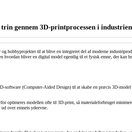
r trin gennem 3D-printprocessen i industrien
r og hobbyprojekter til at blive en integreret del af moderne industripro
n hvordan bliver en digital model egentlig til et fysisk emne, der kan br
D-software (Computer-Aided Design) til at skabe en præcis 3D-model af
for optimeres modellen ofte til 3D-print, så materialeforbruget minim
år ud over emnets ydeevne.