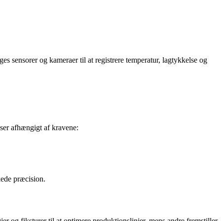
ges sensorer og kameraer til at registrere temperatur, lagtykkelse og
sser afhængigt af kravene:
kede præcision.
 og fiksturer til at optimere produktionslinjer, mens andre fremstiller