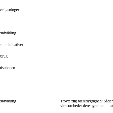
ve løsninger
eudvikling
ne initiativer
rbrug
nisationen
eudvikling
Troværdig bæredygtighed: Såda
virksomheder deres grønne initiat