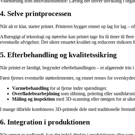
Videndeling som innovationsmotor: Læring der driver udvikling i orga
4. Selve printprocessen
Når alt er klar, starter printet. Printeren bygger emnet op lag for lag –
Afhængigt af teknologi og størrelse kan printet tage fra få timer til fle
eventuelle afvigelser. Det sikrer ensartet kvalitet og reducerer risikoen fo
5. Efterbehandling og kvalitetssikring
Når printet er færdigt, begynder efterbehandlingen – et afgørende trin i 
Først fjernes eventuelle støtteelementer, og emnet renses for overskyde
Varmebehandling
for at fjerne indre spændinger.
Overfladebearbejdning
som slibning, polering eller sandblæsni
Måling og inspektion
med 3D-scanning eller røntgen for at sikre
I mange tilfælde kombineres 3D-printede dele med traditionelle frems
6. Integration i produktionen
Når emnet er godkendt, kan det indgå direkte i produktionen eller som de