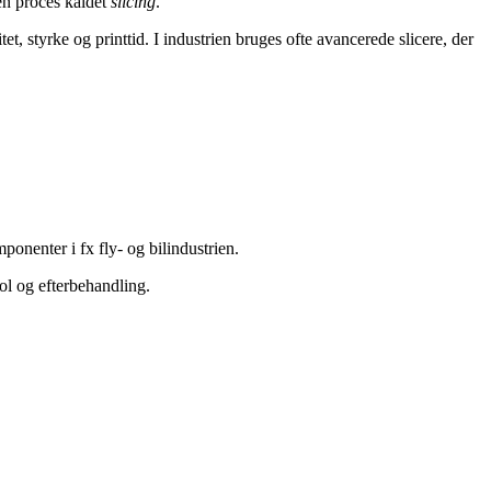
 en proces kaldet
slicing
.
t, styrke og printtid. I industrien bruges ofte avancerede slicere, der
ponenter i fx fly- og bilindustrien.
rol og efterbehandling.