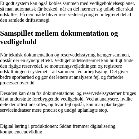
Et godt system kan også kobles sammen med vedligeholdelsesplaner,
så man automatisk får besked, når en del nærmer sig udløb eller skal
udskiftes. På den måde bliver reservedelsstyring en integreret del af
den samlede driftsstrategi.
Samspillet mellem dokumentation og
vedligehold
Når teknisk dokumentation og reservedelsstyring hænger sammen,
opstår der en synergieffekt. Vedligeholdelsesteamet kan hurtigt finde
den rigtige reservedel, se monteringsvejledningen og registrere
udskiftningen i systemet – alt sammen i én arbejdsgang. Det giver
bedre sporbarhed og gør det lettere at analysere fejl og forbedre
processer over tid.
Desuden kan data fra dokumentations- og reservedelssystemer bruges
til at understøtte forebyggende vedligehold. Ved at analysere, hvilke
dele der oftest udskiftes, og hvor fejl opstår, kan man planlægge
serviceindsatser mere præcist og undgå uplanlagte stop.
Digital læring i produktionen: Sådan fremmer digitalisering
kompetenceudvikling