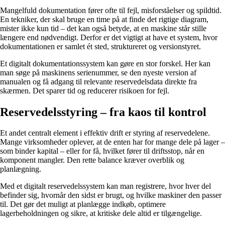
Mangelfuld dokumentation fører ofte til fejl, misforståelser og spildtid.
En tekniker, der skal bruge en time på at finde det rigtige diagram,
mister ikke kun tid – det kan også betyde, at en maskine står stille
længere end nødvendigt. Derfor er det vigtigt at have et system, hvor
dokumentationen er samlet ét sted, struktureret og versionstyret.
Et digitalt dokumentationssystem kan gøre en stor forskel. Her kan
man søge på maskinens serienummer, se den nyeste version af
manualen og få adgang til relevante reservedelsdata direkte fra
skærmen. Det sparer tid og reducerer risikoen for fejl.
Reservedelsstyring – fra kaos til kontrol
Et andet centralt element i effektiv drift er styring af reservedelene.
Mange virksomheder oplever, at de enten har for mange dele på lager –
som binder kapital – eller for få, hvilket fører til driftsstop, når en
komponent mangler. Den rette balance kræver overblik og
planlægning.
Med et digitalt reservedelssystem kan man registrere, hvor hver del
befinder sig, hvornår den sidst er brugt, og hvilke maskiner den passer
til. Det gør det muligt at planlægge indkøb, optimere
lagerbeholdningen og sikre, at kritiske dele altid er tilgængelige.